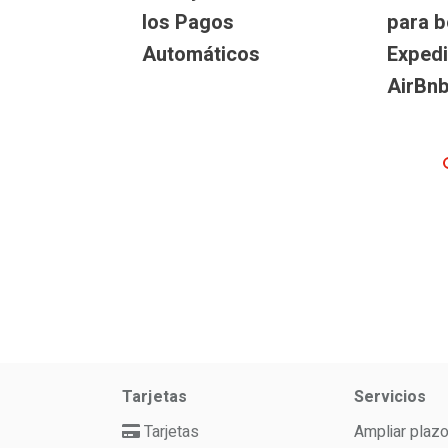
ar los
los Pagos
para b
cativos
Automáticos
Expedi
evo año?
AirBn
Tarjetas
Servicios
Tarjetas
Ampliar plaz