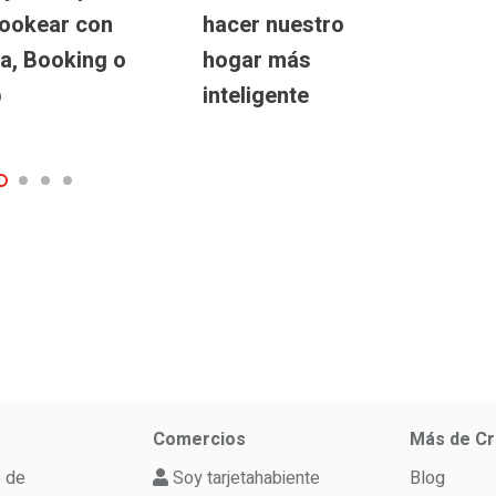
ookear con
hacer nuestro
Op
a, Booking o
hogar más
pa
b
inteligente
d
Comercios
Más de Cr
o de
Soy tarjetahabiente
Blog