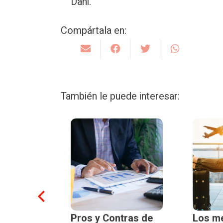
Dani.
Compártala en:
También le puede interesar:
or
Pros y Contras de
Los me