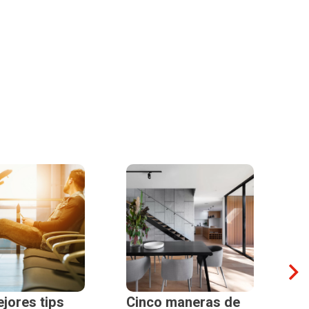
jores tips
Cinco maneras de
Es