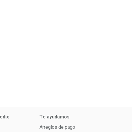
ciones creativas
desechos puede
ra hacer los fines
ser el siguiente
e semana
paso a reciclar
edix
Te ayudamos
Arreglos de pago