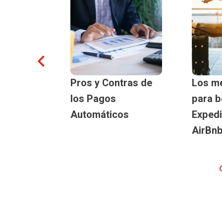
 línea:
Pros y Contras de
Los me
e
los Pagos
para b
 línea
Automáticos
Expedi
AirBn