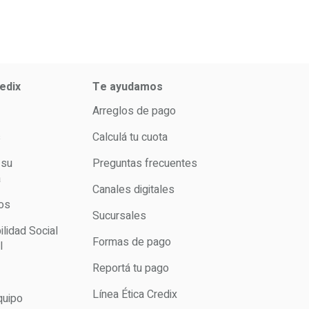
edix
Te ayudamos
Arreglos de pago
s
Calculá tu cuota
 su
Preguntas frecuentes
a
Canales digitales
os
Sucursales
lidad Social
Formas de pago
l
Reportá tu pago
Línea Ética Credix
quipo