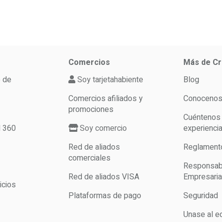
Comercios
Más de Cr
o de
Soy tarjetahabiente
Blog
Comercios afiliados y
Conoceno
promociones
Cuéntenos
d 360
Soy comercio
experienci
Red de aliados
Reglament
comerciales
Responsabi
Red de aliados VISA
Empresaria
icios
Plataformas de pago
Seguridad
Unase al e