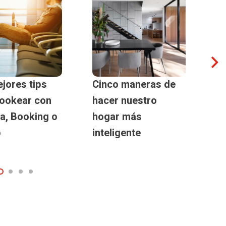
jores tips
Cinco maneras de
Es
ookear con
hacer nuestro
Op
a, Booking o
hogar más
pa
b
inteligente
d