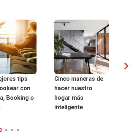
jores tips
Cinco maneras de
Es
ookear con
hacer nuestro
Op
a, Booking o
hogar más
pa
b
inteligente
d