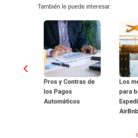
También le puede interesar:
or
Pros y Contras de
Los me
ar los
los Pagos
para b
cativos
Automáticos
Expedi
evo año?
AirBn