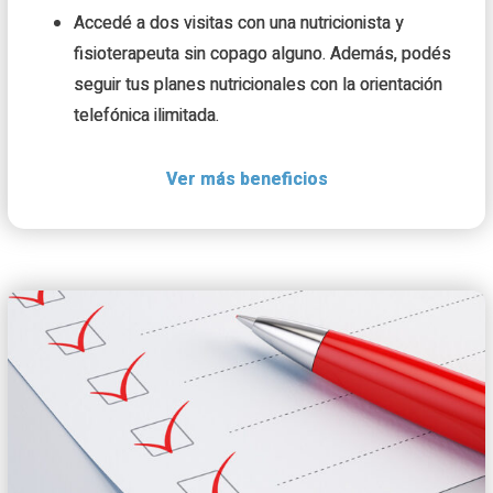
Accedé a dos visitas con una nutricionista y
fisioterapeuta sin copago alguno. Además, podés
seguir tus planes nutricionales con la orientación
telefónica ilimitada.
Tenemos acceso a más de 50 comercios con los
cuales podés obtener un descuento en matrícula o
mensualidad para que entrenés de acuerdo con tu
disciplina favorita.
Se pagará un monto inicial a los beneficiarios, en
caso de fallecimiento accidental del asegurado.
Si debido a un accidente, se te diagnosticó con una
Incapacidad Total y Permanente, podrás tener a tu
disposición un dinero para tus necesidades.
Se pagará un monto adicional si el fallecimiento o
incapacidad ocurre durante la práctica del deporte.