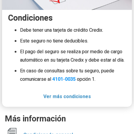
Condiciones
Debe tener una tarjeta de crédito Credix.
Este seguro no tiene deducibles.
El pago del seguro se realiza por medio de cargo
automático en su tarjeta Credix y debe estar al día.
En caso de consultas sobre tu seguro, puede
comunicarse al
4101-0035
opción 1.
Para uso de asistencias comunicate al
6040-4001.
En caso de fallecimiento, tus familiares deben
comunicarse al
2228-4850
o al correo electrónico
reclamos@adisa.cr.
Más información
La Aseguradora tendrá 30 días naturales después