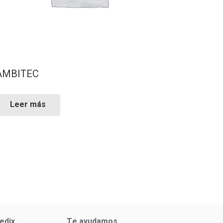
AMBITEC
Leer más
edix
Te ayudamos