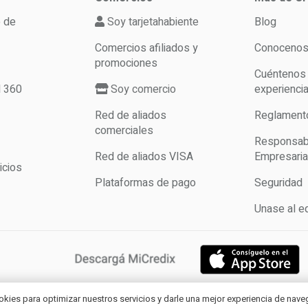
o de
Soy tarjetahabiente
Blog
Comercios afiliados y
Conoceno
promociones
Cuéntenos
d 360
Soy comercio
experienci
Red de aliados
Reglament
comerciales
Responsabi
Red de aliados VISA
Empresaria
icios
Plataformas de pago
Seguridad
Unase al e
s los derechos reservados. |
Cookies
|
Privacidad
okies para optimizar nuestros servicios y darle una mejor experiencia de nav