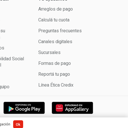
Arreglos de pago
s
Calculá tu cuota
 su
Preguntas frecuentes
a
Canales digitales
os
Sucursales
lidad Social
Formas de pago
l
Reportá tu pago
Línea Ética Credix
quipo
|
Términos y condiciones
egación
Ok