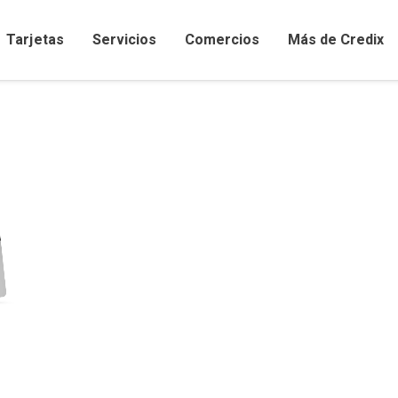
Tarjetas
Servicios
Comercios
Más de Credix
Comercios afiliados y promociones