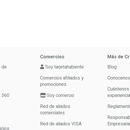
Comercios
Más de Cr
o de
Soy tarjetahabiente
Blog
Comercios afiliados y
Conoceno
promociones
Cuéntenos
d 360
Soy comercio
experienci
Red de aliados
Reglament
comerciales
Responsabi
Red de aliados VISA
Empresaria
icios