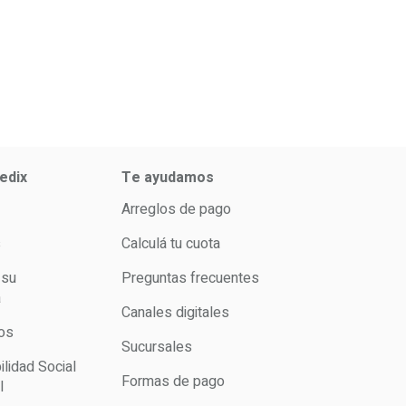
edix
Te ayudamos
Arreglos de pago
s
Calculá tu cuota
 su
Preguntas frecuentes
a
Canales digitales
os
Sucursales
lidad Social
Formas de pago
l